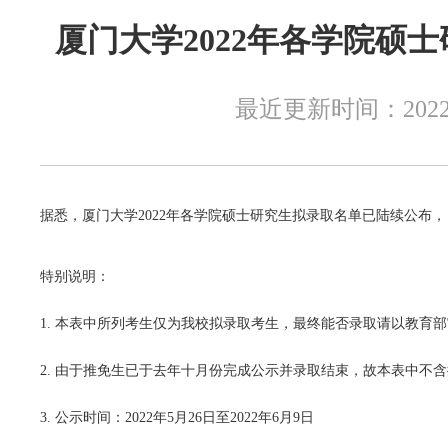
厦门大学2022年各学院硕
往年录取
经济学院
复习指南
考研辅导
最近更新时间：2022-
招生目录
中国语言文学系
历年真题
公共课全程辅导
复习经验
据悉，厦门大学2022年各学院硕士研究生拟录取名单已陆续公布，
复试调剂
历史与文化遗产学院
模拟试题
初试经验
考研交流
特别说明：
报录比例
哲学系
复试资料
复试经验
考研咨询
1. 本表中所列考生仅为我校拟录取考生，最终能否录取请以教育
2. 由于推免生已于去年十月份完成公示并录取结束，故本表中不
新闻传播学院
考研QQ群
3. 公示时间：2022年5月26日至2022年6月9日