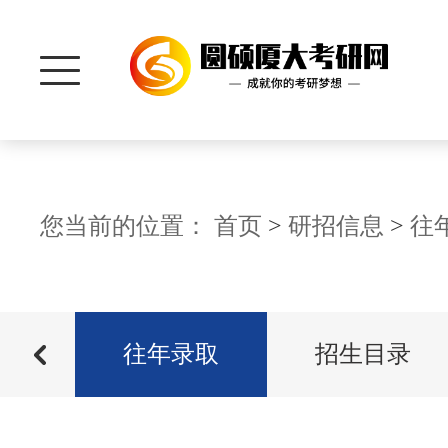
首 页
您当前的位置：
首页
>
研招信息
>
往
研招信息
分数
招生信息
往年录取
招生目录
院系资讯
历年分数
管理学院
真题资料