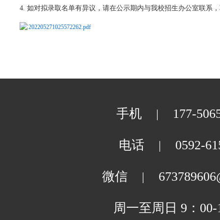
法学院
微信公众号
4. 如对拟录取名单有异议，请在公示期内与我校招生办公室联系，联系电话
202205271025572262.pdf
知识产权研究院
联系我们
公共事务学院
手机
177-506
|
社会与人类学院
电话
0592-61
|
马克思主义学院
微信
673789606
|
公共政策研究院
周一至周日 9：00-1